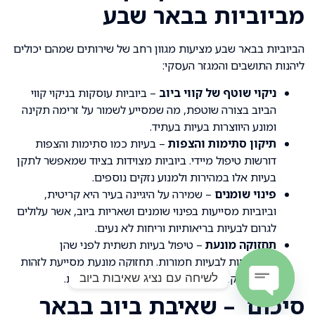
מביוביות בבאר שבע
הביוביות בבאר שבע מציעות מגוון רחב של שירותים שמהם יכולים
ליהנות התושבים והמגזר העסקי:
ניקוי שוטף של קווי ביוב
– ביוביות עוסקות בניקוי קווי
הביוב בצורה שוטפת, מה שמסייע לשמור על זרימה תקינה
ומונע היווצרות בעיות בעתיד.
תיקון סתימות והצפות
– בעיות כמו סתימות והצפות
דורשות טיפול מיידי. ביוביות מצוידות בציוד שמאפשר לתקן
בעיות אלו במהירות ולמנוע נזקים נוספים.
פינוי שומנים
– שמירה על היגיינה בעיר היא קריטית,
וביוביות מסייעות בפינוי שומנים ושאריות ביוב, אשר עלולים
לגרום לבעיות בריאותיות וריחות לא נעים.
תחזוקה מונעת
– טיפול בעיות תשתית לפני שהן
מתפתחות לבעיות חמורות. תחזוקה מונעת מסייעת לזהות
לשיחה עם נציג שאיבות ביוב
בעיות מוקדם ולהתמודד איתן בצורה אפקטיבית.
סיכום – שאיבת ביוב בבאר