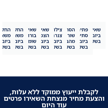
שאיבות
פתיחת
הסרת
צילום
שאיבת
שאיבת
החלפת
החלפ
ביוב
סתימות
שורשים
צנרת
הצפות
בורות
משאבת
משאב
בשלומי
ביוב
מהביוב
ביוב
ביוב
שומן
ביוב
ביוב
בשלומי
בשלומי
בשלומי
בשלומי
בשלומי
בשלומי
בשלומ
לקבלת ייעוץ ממוקד ללא עלות,
והצעת מחיר מנצחת השאירו פרטים
עוד היום