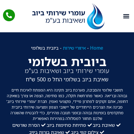
תחומי עיסוק
איזורי שירות
מאמרים מקצועיים
Home
-
איזורי שירות
-
ביובית בשלומי
ביובית בשלומי
עומרי שירותי ביוב ושאיבות בע"מ
שאיבת ביוב בשלומי
החל מ 500 ש"ח
תושבי שלומי והסביבה, מערכת ביוב תקינה היא המפתח לאיכות חיים
גבוהה ובריאה. כאשר מתרחשת תקלה, כמו סתימה, הצפה או צורך בשאיבה
דחופה, אתם זקוקים לפתרון מיידי, מקצועי ואמין. חברת 'עמרי שירותי ביוב'
מבינה את הצרכים הייחודיים של יישובי הצפון ומציעה שירותי ביובית
מתקדמים בזמינות גבוהה ובזמני תגובה מהירים, כדי להבטיח שהשגרה
שלכם תחזור למסלולה במהירות האפשרית.
שאיבת ביוב
פתיחת סתימות ביוב
הסרת שורשים
צילום קווי ביוב
שאיבת בורות ביויב