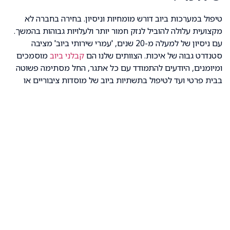
טיפול במערכות ביוב דורש מומחיות וניסיון. בחירה בחברה לא
מקצועית עלולה להוביל לנזק חמור יותר ולעלויות גבוהות בהמשך.
עם ניסיון של למעלה מ-20 שנים, 'עמרי שירותי ביוב' מציבה
סטנדרט גבוה של איכות. הצוותים שלנו הם
קבלני ביוב
מוסמכים
ומיומנים, היודעים להתמודד עם כל אתגר, החל מסתימה פשוטה
בבית פרטי ועד לטיפול בתשתיות ביוב של מוסדות ציבוריים או
עסקים. אנו מקפידים על עבודה נקייה, בטיחותית ועמידה בתקנים
המחמירים ביותר של המשרד להגנת הסביבה.
זמני הגעה ומחירים בשלומי
והסביבה
אנו מאמינים בשקיפות מלאה מול לקוחותינו. המחירים שלנו
הוגנים ותחרותיים, ונקבעים בהתאם לסוג העבודה, מורכבותה
והיקפה. לפני תחילת כל עבודה, נספק הצעת מחיר ברורה
ומפורטת.
סוג השירות
זמן הגעה מוערך בשלומי