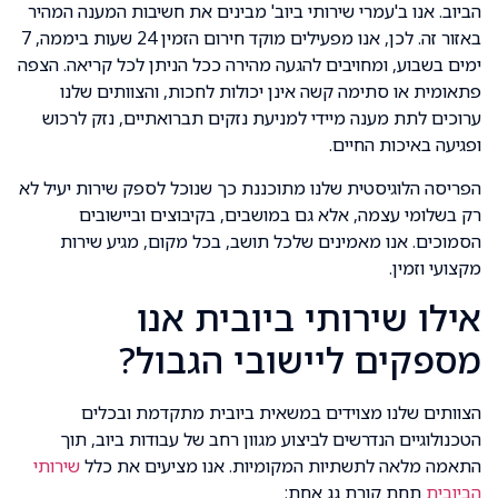
הביוב. אנו ב'עמרי שירותי ביוב' מבינים את חשיבות המענה המהיר
באזור זה. לכן, אנו מפעילים מוקד חירום הזמין 24 שעות ביממה, 7
ימים בשבוע, ומחויבים להגעה מהירה ככל הניתן לכל קריאה. הצפה
פתאומית או סתימה קשה אינן יכולות לחכות, והצוותים שלנו
ערוכים לתת מענה מיידי למניעת נזקים תברואתיים, נזק לרכוש
ופגיעה באיכות החיים.
הפריסה הלוגיסטית שלנו מתוכננת כך שנוכל לספק שירות יעיל לא
רק בשלומי עצמה, אלא גם במושבים, בקיבוצים וביישובים
הסמוכים. אנו מאמינים שלכל תושב, בכל מקום, מגיע שירות
מקצועי וזמין.
אילו שירותי ביובית אנו
מספקים ליישובי הגבול?
הצוותים שלנו מצוידים במשאית ביובית מתקדמת ובכלים
הטכנולוגיים הנדרשים לביצוע מגוון רחב של עבודות ביוב, תוך
התאמה מלאה לתשתיות המקומיות. אנו מציעים את כלל
שירותי
הביובית
תחת קורת גג אחת: