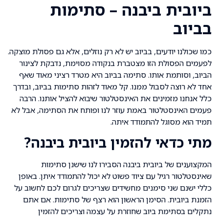
ביובית ביבנה – סתימות
בביוב
כמו שכולנו יודעים, בביוב יש לא רק נוזלים, אלא גם פסולת מוצקה.
לפעמים הפסולת הזו מצטברת בנקודה מסוימת, נדבקת לצינור
הביוב, וסותמת אותו. סתימה בביוב היא מטרד רציני מאוד שאף
אחד לא רוצה לסבול ממנו. קל מאוד לזהות סתימות בביוב, ובדרך
כלל אנחנו מזמינים את האינסטלטור שיבוא להציל אותנו. הרבה
פעמים האינסטלטור באמת עוזר לנו ופותח את הסתימה, אבל לא
תמיד הוא מסוגל להתמודד איתה.
מתי כדאי להזמין ביובית ביבנה?
המקצוענים של ביובית ביבנה הסבירו לנו שישנן סתימות
שאינסטלטור רגיל עם ציוד פשוט לא יכול להתמודד איתן. באופן
כללי ישנם שני סימנים מחשידים שצריכים לגרום לכם לחשוב על
הזמנת ביובית. הסימן הראשון הוא רצף של סתימות. אם אתם
נתקלים בסתימת ביוב שחוזרת על עצמה וצריכים להזמין