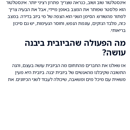
אינסטלטור שוב ושוב, כנראה שצריך פתרון רציני יותר. אינסטלטור
הוא פלסטר שפותר את המצב באופן מיידי, אבל את הבעיה צריך
לפתור מהשורש. הסימן השני הוא הצפה של מי ביוב בדירה. במצב
כזה, מלבד הנזקים, עוגמת הנפש, וחוסר הנעימות, יש גם סיכון
בריאותי.
מה הפעולה שהביובית ביבנה
עושה?
אז שאלנו את החברים מהתחום מה הביובית עושה בעצם, והנה
התשובה שקיבלנו מהאנשים של ביובית יבנה. ביובית היא מעין
משאית עם מיכל מים ומשאבה, שיכולה לעבוד לשני הכיוונים. את
הביובית מחברים למערכת הביוב ובעזרת הצנרת מזרימים אליה
מים בלחץ גבוה מאוד. זרם המים העוצמתי מנקה את הצנרת
ופותח את הסתימות בלי בעיה. כמו שאמרנו, הצנרת דו כיוונית, כך
שהיא יכולה גם לשאוב לתוך המיכל של הביובית את הביוב במצב
של הצפה או לשאוב שומן ופסולת כדי למנוע סתימות עתידיות.
למה כדאי להזמין ביובית?