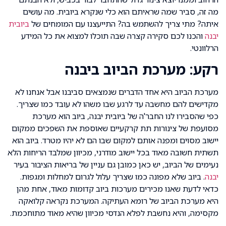
מה זה, סביר שמה שראיתם הוא כלי שנקרא ביובית. מה עושים
איתה? מתי צריך להשתמש בה? התייעצנו עם המומחים של
ביובית
יבנה
והכנו לכם סקירה קצרה שבה תוכלו למצוא את כל המידע
הרלוונטי.
רקע: מערכת הביוב ביבנה
מערכת הביוב היא אחד הדברים שנמצאים סביבנו אבל אנחנו לא
מקדישים להם מחשבה עד לרגע שבו משהו לא עובד כמו שצריך.
כפי שהסבירו לנו החבר'ה של ביובית יבנה, ביוב הוא מערכת
מסועפת של צינורות תת קרקעיים שאוספת את השפכים ממקום
יישוב מסוים ומפנה אותם למקום שבו הם לא יהיו מטרד. ביוב הוא
תשתית חשובה מאוד בכל יישוב מודרני, מכיוון שמלבד הריחות הלא
נעימים של הביוב, יש כאן כמובן גם עניין של בריאות הציבור בעיר
יבנה
. ביוב שלא מפונה כמו שצריך עלול לגרום למחלות ומגפות.
כדאי לדעת שאנו מכירים מערכות ביוב קדומות מאוד, אחת מהן
היא מערכת הביוב של רומא העתיקה. המערכת נקראה קלואקה
מקסימה, והיא נחשבת לפלא הנדסי מכיוון שהיא מאוד מתוחכמת.